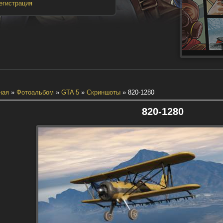
егистрация
ная
»
Фотоальбом
»
GTA 5
»
Скриншоты
» 820-1280
820-1280