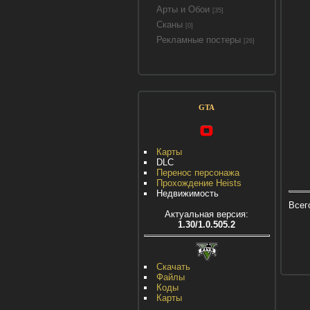
Арты и Обои
[35]
Сканы
[0]
Рекламные постеры
[26]
GTA
Карты
DLC
Перенос персонажа
Прохождение Heists
Недвижимость
Всег
Актуальная версия:
1.30/1.0.505.2
Скачать
Файлы
Коды
Карты