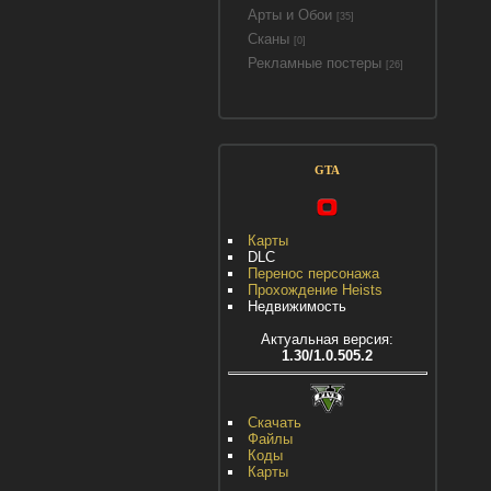
Арты и Обои
[35]
Сканы
[0]
Рекламные постеры
[26]
GTA
Карты
DLC
Перенос персонажа
Прохождение Heists
Недвижимость
Актуальная версия:
1.30/1.0.505.2
Скачать
Файлы
Коды
Карты