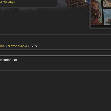
егистрация
ная
»
Фотоальбом
» GTA 5
риалов нет