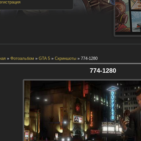
егистрация
ная
»
Фотоальбом
»
GTA 5
»
Скриншоты
» 774-1280
774-1280