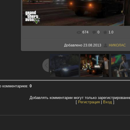
674
0
1.0
В реальном размере
1280x720
/ 185.
Добавлено
23.08.2013
НИКОЛАС
о комментариев
:
0
Добавлять комментарии могут только зарегистрированн
[
Регистрация
|
Вход
]