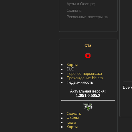
Арты и Обои
[35]
Сканы
[0]
Рекламные постеры
[26]
GTA
Карты
DLC
Перенос персонажа
Прохождение Heists
Недвижимость
Всег
Актуальная версия:
1.30/1.0.505.2
Скачать
Файлы
Коды
Карты