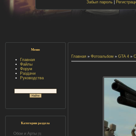
Забыл пароль
|
Регистрац
Меню
Главная
»
Фотоальбом
»
GTA 4
»
С
Главная
Файлы
Форум
Раздачи
Руководства
Категории раздела
Обои и Арты
[5]