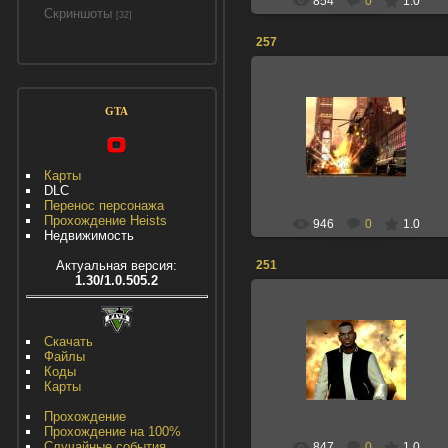
854
0
1.0
Скриншоты
[32]
257
GTA
23.08.2013
НИКОЛАС
Карты
DLC
Перенос персонажа
Прохождение Heists
946
0
1.0
Недвижимость
251
Актуальная версия:
1.30/1.0.505.2
Скачать
23.08.2013
Файлы
Коды
НИКОЛАС
Карты
Прохождение
Прохождение на 100%
Случайные события
847
0
1.0