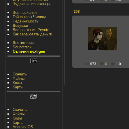
Чудаки и незнакомцы
208
Все пасхалки
Тайна горы Чилиад
Недвижимость
Девушки
Все растения Peyote
Как заработать деньги
23.08.2013
Достижения
НИКОЛАС
Soundtrack
Отличия next-gen
973
0
1.0
Скачать
Файлы
Коды
Карты
Скачать
Файлы
Коды
Карты
Android/IOS