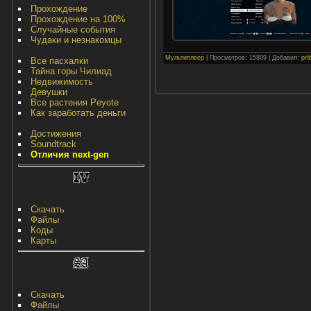
Прохождение
Прохождение на 100%
Случайные события
Чудаки и незнакомцы
Мультиплеер
|
Просмотров:
15809
|
Добавил:
pri
Все пасхалки
Тайна горы Чилиад
Недвижимость
Девушки
Все растения Peyote
Как заработать деньги
Достижения
Soundtrack
Отличия next-gen
Скачать
Файлы
Коды
Карты
Скачать
Файлы