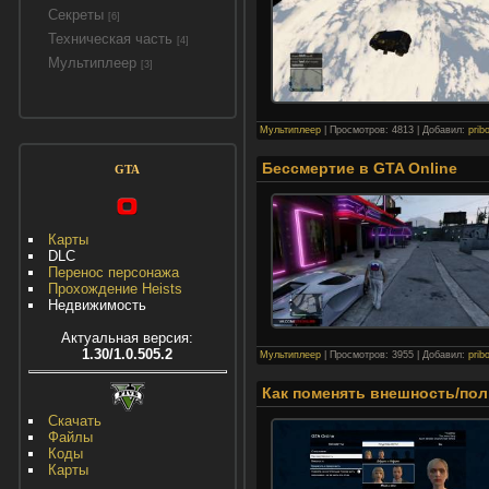
Секреты
[6]
Техническая часть
[4]
Мультиплеер
[3]
Мультиплеер
|
Просмотров:
4813
|
Добавил:
prib
Бессмертие в GTA Online
GTA
Карты
DLC
Перенос персонажа
Прохождение Heists
Недвижимость
Актуальная версия:
1.30/1.0.505.2
Мультиплеер
|
Просмотров:
3955
|
Добавил:
prib
Как поменять внешность/пол
Скачать
Файлы
Коды
Карты