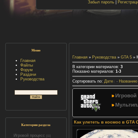
Забыл пароль
|
Регистрац
Меню
Главная
»
Руководства
»
GTA 5
» 
Главная
Файлы
В категории материалов
:
3
Форум
Показано материалов
:
1-3
Раздачи
Руководства
Сортировать по
:
Дате
·
Названию
Игровой
Мультип
Как улететь в космос в GTA 
Категории раздела
Игровой процесс
[11]