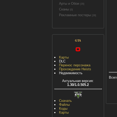
Арты и Обои
[35]
Сканы
[0]
Рекламные постеры
[26]
GTA
Карты
DLC
Перенос персонажа
Прохождение Heists
Недвижимость
Всег
Актуальная версия:
1.30/1.0.505.2
Скачать
Файлы
Коды
Карты