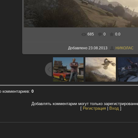
685
0
0.0
В реальном размере
1280x720
/ 176.
Добавлено
23.08.2013
НИКОЛАС
о комментариев
:
0
Добавлять комментарии могут только зарегистрированн
[
Регистрация
|
Вход
]