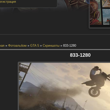
егистрация
ная
»
Фотоальбом
»
GTA 5
»
Скриншоты
» 833-1280
833-1280