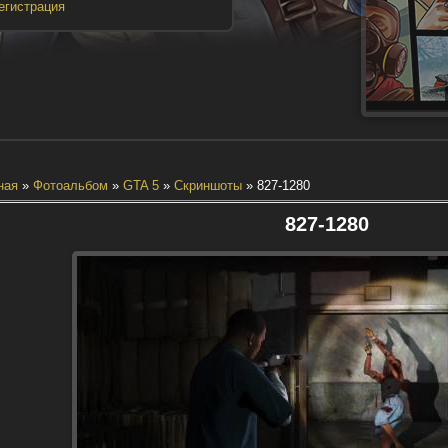
егистрация
ная
»
Фотоальбом
»
GTA 5
»
Скриншоты
» 827-1280
827-1280