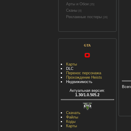
Арты и Обои
[35]
Сканы
[0]
Рекламные постеры
[26]
GTA
Карты
DLC
Перенос персонажа
Прохождение Heists
Недвижимость
Всег
Актуальная версия:
1.30/1.0.505.2
Скачать
Файлы
Коды
Карты