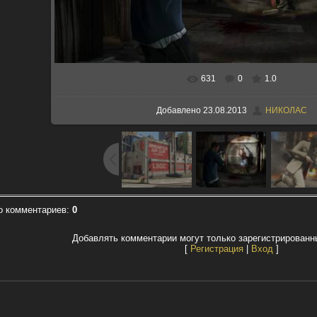
631
0
1.0
В реальном размере
1280x720
/ 174.
Добавлено
23.08.2013
НИКОЛАС
о комментариев
:
0
Добавлять комментарии могут только зарегистрированн
[
Регистрация
|
Вход
]