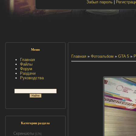
Забыл пароль
|
Регистрац
Меню
Главная
»
Фотоальбом
»
GTA 5
»
Р
Главная
Файлы
Форум
Раздачи
Руководства
Категории раздела
Скриншоты
[176]