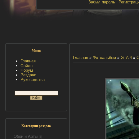
Забыл пароль
|
Регистрац
Меню
Главная
»
Фотоальбом
»
GTA 4
»
С
Главная
Файлы
Форум
Раздачи
Руководства
Категории раздела
Обои и Арты
[5]