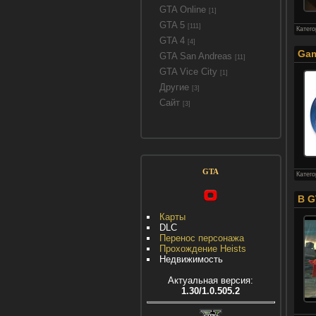
GTA Online
[1]
GTA 5
[111]
Катег
GTA 4
[4]
Gam
GTA San Andreas
[11]
GTA Vice City
[1]
Другие
[3]
Сайт
[3]
GTA
Катег
В G
Карты
DLC
Перенос персонажа
Прохождение Heists
Недвижимость
Актуальная версия:
1.30/1.0.505.2