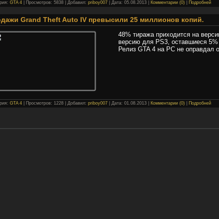
ория:
GTA 4
| Просмотров: 5838 | Добавил:
priboy007
| Дата:
05.08.2013
|
Комментарии (0)
|
Подробней
дажи Grand Theft Auto IV превысили 25 миллионов копий.
48% тиража приходится на верси
версию для PS3, оставшиеся 5% 
Релиз GTA 4 на PC не оправдал 
ория:
GTA 4
| Просмотров: 1228 | Добавил:
priboy007
| Дата:
01.08.2013
|
Комментарии (0)
|
Подробней