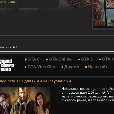
егистрация
ная
»
GTA 4
GTA 6
GTA Online
GTA 5
GTA 4
GTA Vice City
Другие
Наш сайт
ел патч 1.07 для GTA 4 на Playstation 3
Небольшая новость для тех гейме
3 — вышел патч 1.07 для GTA 4,
мультиплеером, переводя его на 
писалось ранее, и вот вышло исп