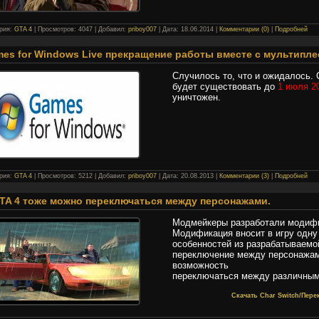
ория:
GTA 4
| Просмотров: 4047 | Добавил:
priboy007
| Дата:
18.06.2014
|
Комментарии (0)
|
Подробней
es for Windows Live прекращение работы вместе с мультипле
Случилось то, что и ожидалось.
будет существовать до
1 июля 2
уничтожен.
ория:
GTA 4
| Просмотров: 5212 | Добавил:
priboy007
| Дата:
20.08.2013
|
Комментарии (3)
|
Подробней
TA 4 тоже можно переключаться между персонажами.
Модмейкеры разработали модифик
Модификация вносит в игру одну
особенностей из разрабатываемой
переключение между персонажами
возможность
переключаться между различным
Скачать Char Switch/Пер