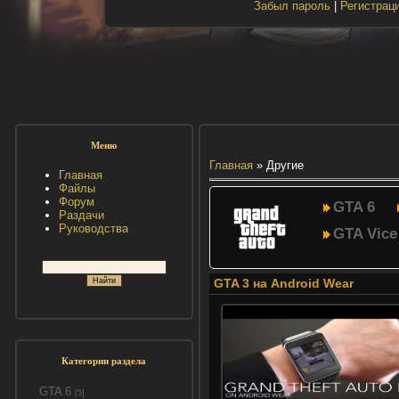
Забыл пароль
|
Регистрац
Меню
Главная
»
Другие
Главная
Файлы
Форум
GTA 6
Раздачи
Руководства
GTA Vice
GTA 3 на Android Wear
Категории раздела
GTA 6
[5]