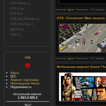
GTA Online
[1]
GTA 5
[111]
Категория:
Другие
| Просмотров: 1349 | Добавил
GTA 4
[4]
GTA: Chinatown Wars вышла в
GTA San Andreas
[11]
GTA Vice City
[1]
Другие
[3]
Сайт
[3]
GTA
Категория:
Другие
| Просмотров: 1133 | Добавил
Мобильная версия Grand Theft
Карты
DLC
Перенос персонажа
Прохождение Heists
Недвижимость
Актуальная версия:
1.30/1.0.505.2