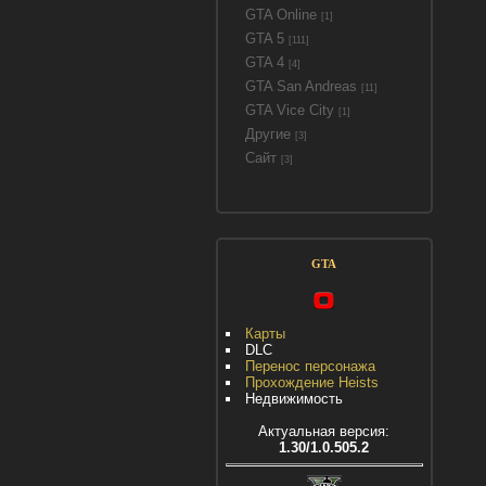
GTA Online
[1]
GTA 5
[111]
GTA 4
[4]
GTA San Andreas
[11]
GTA Vice City
[1]
Другие
[3]
Сайт
[3]
GTA
Карты
DLC
Перенос персонажа
Прохождение Heists
Недвижимость
Актуальная версия:
1.30/1.0.505.2