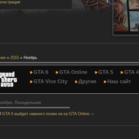
егистрация
ная
»
2015
»
Ноябрь
GTA 6
GTA Online
GTA 5
GTA 4
GTA Vice City
Другие
Наш сайт
Ноября, Понедельник
0
GTA 6 выйдет намного позже из-за GTA Online
(0)