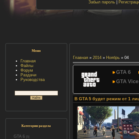
Забыл пароль
|
Регистрац
Меню
Главная
»
2014
»
Ноябрь
»
04
Главная
Файлы
Форум
GTA 6
Раздачи
Руководства
GTA Vice
В GTA 5 будет режим от 1 ли
Категории раздела
GTA 6
[5]