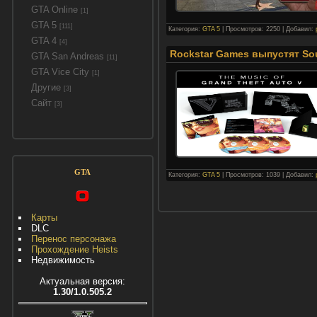
GTA Online
[1]
GTA 5
[111]
Категория:
GTA 5
| Просмотров: 2250 | Добавил:
GTA 4
[4]
Rockstar Games выпустят Sou
GTA San Andreas
[11]
GTA Vice City
[1]
Другие
[3]
Сайт
[3]
GTA
Категория:
GTA 5
| Просмотров: 1039 | Добавил:
Карты
DLC
Перенос персонажа
Прохождение Heists
Недвижимость
Актуальная версия:
1.30/1.0.505.2