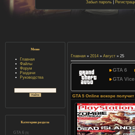
Забыл пароль
|
Регистрац
Меню
Главная
»
2014
»
Август
»
25
Главная
Файлы
Форум
GTA 6
Раздачи
Руководства
GTA Vice
GTA 5 Online вскоре получи
Категории раздела
GTA 6
[5]