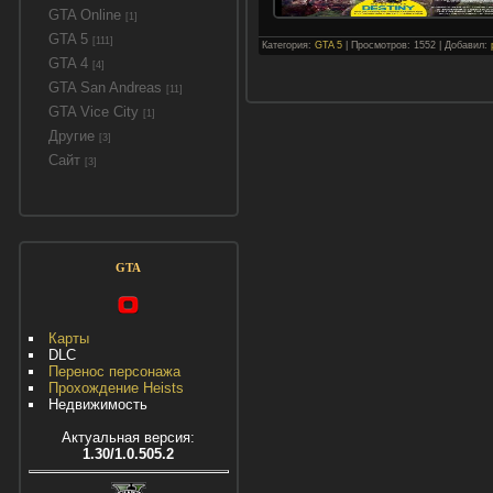
GTA Online
[1]
GTA 5
[111]
Категория:
GTA 5
| Просмотров: 1552 | Добавил:
GTA 4
[4]
GTA San Andreas
[11]
GTA Vice City
[1]
Другие
[3]
Сайт
[3]
GTA
Карты
DLC
Перенос персонажа
Прохождение Heists
Недвижимость
Актуальная версия:
1.30/1.0.505.2