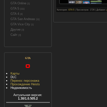
GTA Online
[1]
GTA 5
[111]
Категория:
GTA 5
| Просмотров: 1726 | Добавил:
GTA 4
[4]
GTA San Andreas
[11]
GTA Vice City
[1]
Другие
[3]
Сайт
[3]
GTA
Карты
DLC
Перенос персонажа
Прохождение Heists
Недвижимость
Актуальная версия:
1.30/1.0.505.2