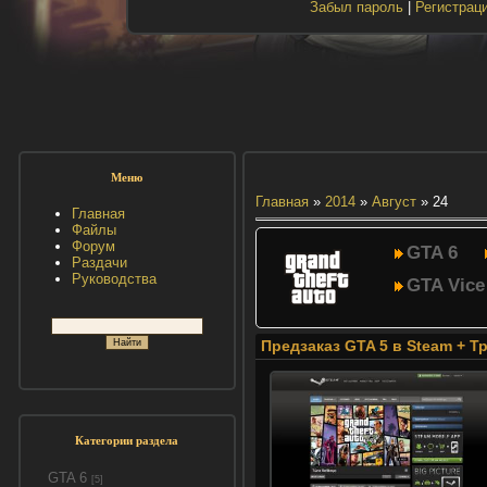
Забыл пароль
|
Регистрац
Меню
Главная
»
2014
»
Август
»
24
Главная
Файлы
Форум
GTA 6
Раздачи
Руководства
GTA Vice
Предзаказ GTA 5 в Steam + 
Категории раздела
GTA 6
[5]