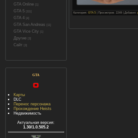
GTA Online
[1]
GTA 5
[111]
Категория:
GTA 5
| Просмотров: 2249 | Добавил:
GTA 4
[4]
GTA San Andreas
[11]
GTA Vice City
[1]
Другие
[3]
Сайт
[3]
GTA
Карты
DLC
Перенос персонажа
Прохождение Heists
Недвижимость
Актуальная версия:
1.30/1.0.505.2