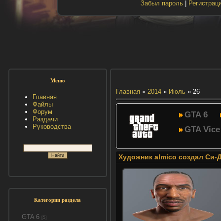
Забыл пароль
|
Регистрац
Меню
Главная
»
2014
»
Июль
»
26
Главная
Файлы
Форум
GTA 6
Раздачи
Руководства
GTA Vice
Художник almico создал Си-
Категории раздела
GTA 6
[5]