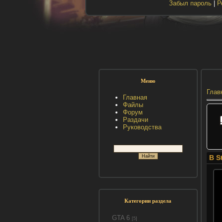
Забыл пароль
|
Р
Меню
Глав
Главная
Файлы
Форум
Раздачи
Руководства
В S
Категории раздела
GTA 6
[5]