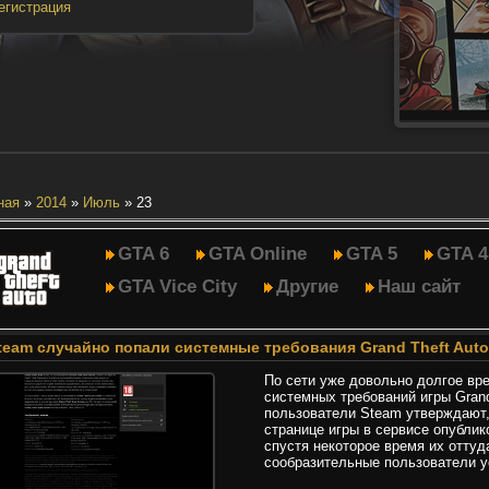
егистрация
ная
»
2014
»
Июль
»
23
GTA 6
GTA Online
GTA 5
GTA 4
GTA Vice City
Другие
Наш сайт
team случайно попали системные требования Grand Theft Auto
По сети уже довольно долгое вр
системных требований игры Grand
пользователи Steam утверждают,
странице игры в сервисе опублик
спустя некоторое время их оттуд
сообразительные пользователи у