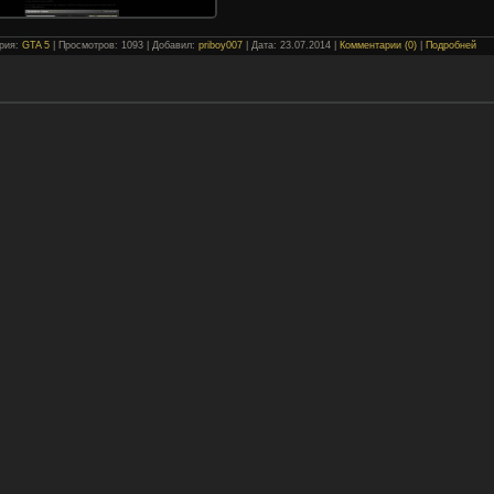
ория:
GTA 5
| Просмотров: 1093 | Добавил:
priboy007
| Дата:
23.07.2014
|
Комментарии (0)
|
Подробней