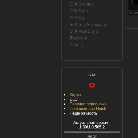
GTA Online
[1]
GTA 5
[111]
Катег
GTA 4
[4]
GTA San Andreas
[11]
GTA Vice City
[1]
Другие
[3]
Сайт
[3]
GTA
Карты
DLC
Перенос персонажа
Прохождение Heists
Недвижимость
Актуальная версия:
1.30/1.0.505.2