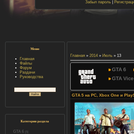
Забыл пароль
|
Регистрац
Меню
Главная
»
2014
»
Июль
»
13
Главная
Файлы
Форум
GTA 6
Раздачи
Руководства
GTA Vice
GTA 5 на PC, Xbox One и Play
Категории раздела
GTA 6
[5]