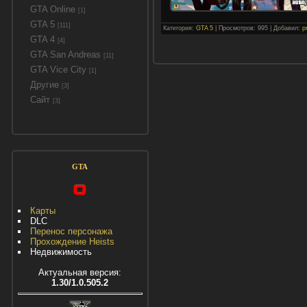
GTA Online
[1]
GTA 5
[111]
Категория:
GTA 5
| Просмотров: 995 | Добавил:
p
GTA 4
[4]
GTA San Andreas
[11]
GTA Vice City
[1]
Другие
[3]
Сайт
[3]
GTA
Карты
DLC
Перенос персонажа
Прохождение Heists
Недвижимость
Актуальная версия:
1.30/1.0.505.2