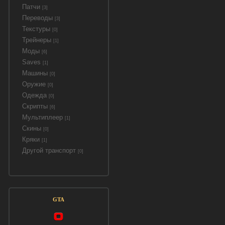
Патчи
[3]
Переводы
[3]
Текстуры
[0]
Трейнеры
[1]
Моды
[6]
Saves
[1]
Машины
[0]
Оружие
[0]
Одежда
[0]
Скрипты
[6]
Мультиплеер
[1]
Скины
[0]
Кряки
[1]
Другой транспорт
[0]
GTA