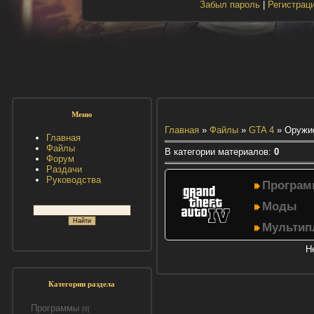
Забыл пароль
|
Регистрац
Меню
Главная
»
Файлы
»
GTA 4
» Оружи
Главная
Файлы
В категории материалов
:
0
Форум
Раздачи
Руководства
Програ
Моды
Мультип
Н
Категории раздела
Программы
[8]