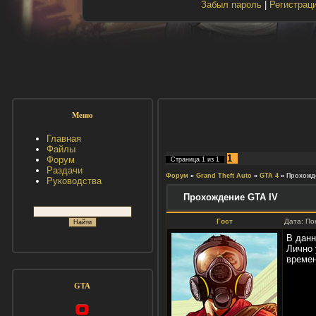
Забыл пароль
|
Регистрац
Меню
Главная
Файлы
1
Форум
Страница
1
из
1
Раздачи
Форум
»
Grand Theft Auto
»
GTA 4
»
Прохожд
Руководства
Прохождение GTA IV
Гост
Дата: По
В данн
Лично 
времен
GTA