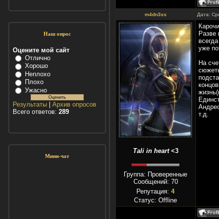
m4dn3ss
Дата: Ср
Карочи
Разве 
Наш опрос
всегда
уже по
Оцените мой сайт
Отлично
На сче
Хорошо
сюжеты
Неплохо
подста
Плохо
концов
Ужасно
жизнь(
Единст
Результаты
|
Архив опросов
Андрес
Всего ответов:
289
т.д.
Tali in heart
<3
Мини-чат
Группа: Проверенные
Сообщений:
70
Репутация:
4
Статус:
Offline