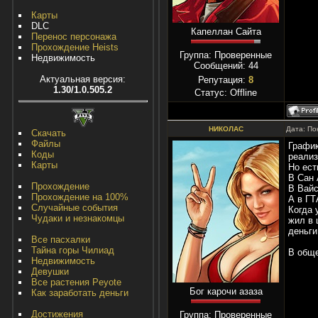
Карты
DLC
Капеллан Сайта
Перенос персонажа
Прохождение Heists
Группа: Проверенные
Недвижимость
Сообщений:
44
Актуальная версия:
Репутация:
8
1.30/1.0.505.2
Статус:
Offline
НИКОЛАС
Дата: По
Скачать
Файлы
График
Коды
реализ
Карты
Но ест
В Сан 
Прохождение
В Вайс
Прохождение на 100%
А в ГТ
Случайные события
Когда 
Чудаки и незнакомцы
жил в 
деньги
Все пасхалки
Тайна горы Чилиад
В обще
Недвижимость
Девушки
Все растения Peyote
Бог карочи азаза
Как заработать деньги
Достижения
Группа: Проверенные