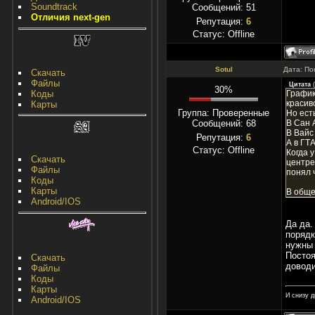
Soundtrack
Сообщений:
51
Отличия next-gen
Репутация:
6
Статус:
Offline
Sotul
Дата: По
Скачать
Файлы
Цитата
(
30%
Коды
График
красив
Карты
Группа: Проверенные
Но ест
Сообщений:
68
В Сан 
В Вайс
Репутация:
6
А в ГТ
Статус:
Offline
Когда 
Скачать
центре
Файлы
понял 
Коды
Карты
В обще
Android/IOS
Да да.
порядк
нужны 
Постоя
Скачать
доводи
Файлы
Коды
Карты
И снизу д
Android/IOS