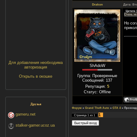
Drakon
Дата: Вт
Цитата
(
Очень не 
Но сог
прикол
Для добавления необходима
ShAdoW
авторизация
Группа: Проверенные
Открыть в окошке
Сообщений:
137
Репутация:
5
Статус:
Offline
Друзья
Форум
»
Grand Theft Auto
»
GTA 4
»
Прохожд
gameru.net
1
Страница
1
из
1
stalker-gamer.ucoz.ua