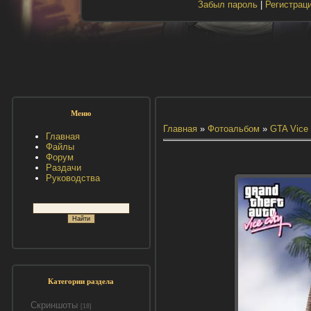
Забыл пароль
|
Регистрац
Меню
Главная
»
Фотоальбом
»
GTA Vice 
Главная
Файлы
Форум
Раздачи
Руководства
Категории раздела
Скриншоты
[18]