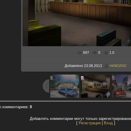
697
0
1.0
В реальном размере
640x448
/ 78.9K
Добавлено
23.08.2013
НИКОЛАС
о комментариев
:
0
Добавлять комментарии могут только зарегистрированн
[
Регистрация
|
Вход
]