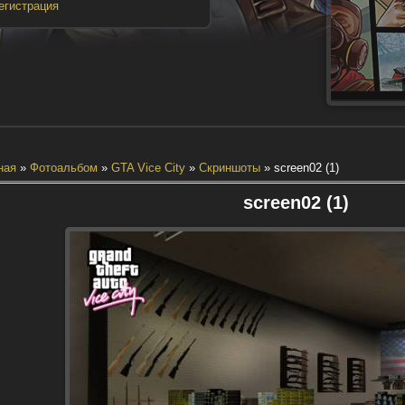
егистрация
ная
»
Фотоальбом
»
GTA Vice City
»
Скриншоты
» screen02 (1)
screen02 (1)