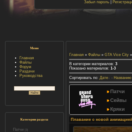
Забыл пароль
|
Регистрац
Меню
Главная
»
Файлы
»
GTA Vice City
»
Главная
Файлы
В категории материалов
:
3
Форум
Показано материалов
:
1-3
Раздачи
Руководства
Сортировать по
:
Дате
·
Названию
Патчи
Сейвы
Кряки
Плавание с новой анимацией 
Категории раздела
Патчи
[3]