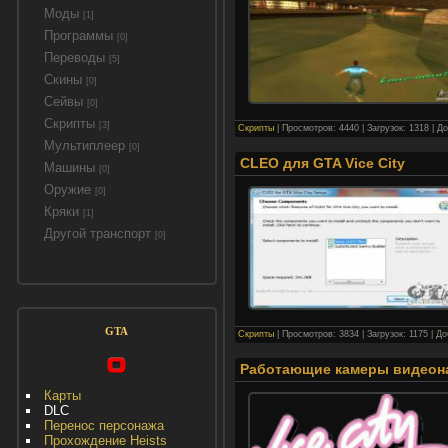
Моды
[1]
Программы
[0]
Переводы
[5]
Скины
[0]
Сейвы
[0]
Скрипты
[3]
Скрипты
| Просмотров: 4440 | Загрузок: 1318 | Д
Мультиплеер
[0]
CLEO для GTA Vice City
Машины
[0]
Оружие
[0]
Кряки
[1]
Другой транспорт
[0]
GTA
Скрипты
| Просмотров: 3834 | Загрузок: 1175 | Д
Работающие камеры видеона
Карты
DLC
Перенос персонажа
Прохождение Heists