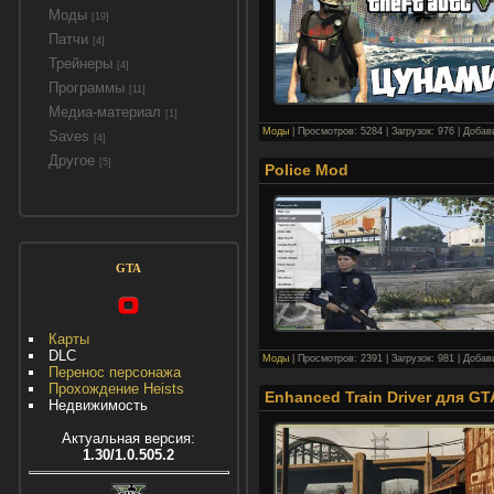
Моды
[19]
Патчи
[4]
Трейнеры
[4]
Программы
[11]
Медиа-материал
[1]
Моды
| Просмотров: 5284 | Загрузок: 976 | Доба
Saves
[4]
Другое
[5]
Police Mod
GTA
Карты
DLC
Моды
| Просмотров: 2391 | Загрузок: 981 | Доба
Перенос персонажа
Прохождение Heists
Enhanced Train Driver для GT
Недвижимость
Актуальная версия:
1.30/1.0.505.2