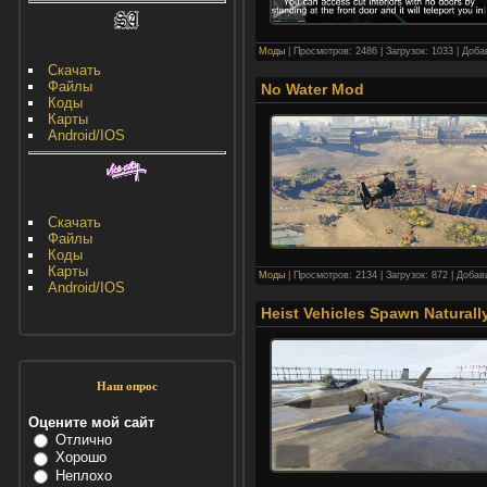
Моды
| Просмотров: 2486 | Загрузок: 1033 | Доб
Скачать
Файлы
No Water Mod
Коды
Карты
Android/IOS
Скачать
Файлы
Коды
Карты
Моды
| Просмотров: 2134 | Загрузок: 872 | Доба
Android/IOS
Heist Vehicles Spawn Naturall
Наш опрос
Оцените мой сайт
Отлично
Хорошо
Неплохо