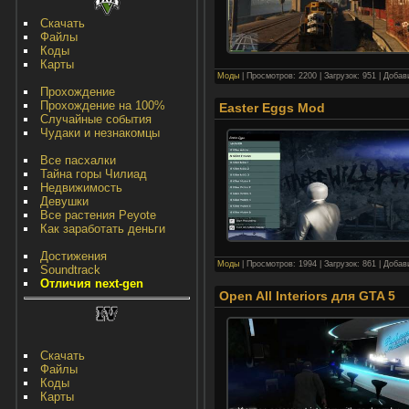
Скачать
Файлы
Коды
Карты
Моды
| Просмотров: 2200 | Загрузок: 951 | Доба
Прохождение
Прохождение на 100%
Easter Eggs Mod
Случайные события
Чудаки и незнакомцы
Все пасхалки
Тайна горы Чилиад
Недвижимость
Девушки
Все растения Peyote
Как заработать деньги
Достижения
Моды
| Просмотров: 1994 | Загрузок: 861 | Доба
Soundtrack
Отличия next-gen
Open All Interiors для GTA 5
Скачать
Файлы
Коды
Карты