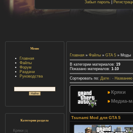
Забыл пароль
|
Регистрац
Меню
Главная
»
Файлы
»
GTA 5
» Моды
Главная
Файлы
В категории материалов
:
19
Форум
Показано материалов
:
1-10
Раздачи
Руководства
Сортировать по
:
Дате
·
Названию
Кряки
Медиа-м
Tsunami Mod для GTA 5
Категории раздела
Кряки
[1]