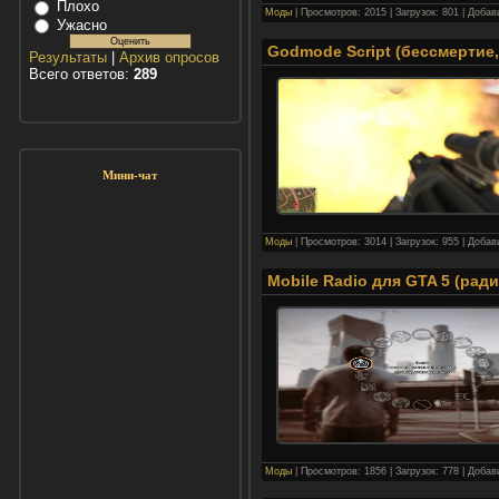
Плохо
Моды
| Просмотров: 2015 | Загрузок: 801 | Доба
Ужасно
Godmode Script (бессмертие,
Результаты
|
Архив опросов
Всего ответов:
289
Мини-чат
Моды
| Просмотров: 3014 | Загрузок: 955 | Доба
Mobile Radio для GTA 5 (рад
Моды
| Просмотров: 1856 | Загрузок: 778 | Доба