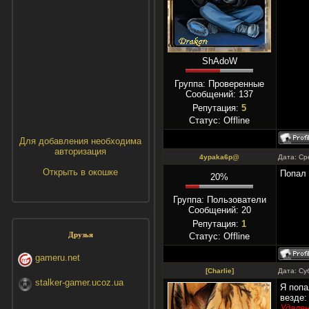
ShAdoW
Группа: Проверенные
Сообщений:
137
Репутация:
5
Статус:
Offline
Для добавления необходима
авторизация
4ypaka6p@
Дата: Ср
Открыть в окошке
Попал 
20%
Группа: Пользователи
Сообщений:
20
Репутация:
1
Друзья
Статус:
Offline
gameru.net
[Charlie]
Дата: Су
stalker-gamer.ucoz.ua
Я попа
везде:
Удален