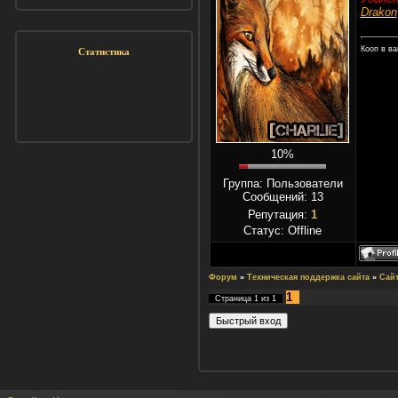
Drakon
Кооп в в
Статистика
10%
Группа: Пользователи
Сообщений:
13
Репутация:
1
Статус:
Offline
Форум
»
Техническая поддержка сайта
»
Сай
1
Страница
1
из
1