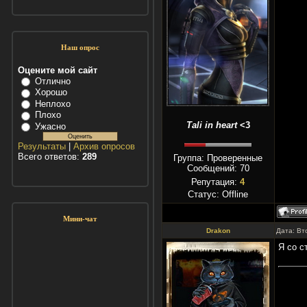
Наш опрос
Оцените мой сайт
Отлично
Хорошо
Неплохо
Плохо
Tali in heart
<3
Ужасно
Результаты
|
Архив опросов
Всего ответов:
289
Группа: Проверенные
Сообщений:
70
Репутация:
4
Статус:
Offline
Мини-чат
Drakon
Дата: Вт
Я со с