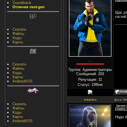
Подтягив
Soundtrack
Отличия next-gen
Щас ра
гостей
Скачать
Файлы
Коды
Карты
...
Скачать
Файлы
Группа: Администраторы
Коды
Сообщений:
203
Карты
Репутация:
11
Android/IOS
Статус:
Offline
m4dn3ss
Дата: Пя
Скачать
Цитата
(
Файлы
спамить
Коды
Карты
Надо б
Android/IOS