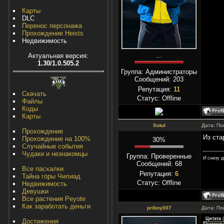
Карты
DLC
Перенос персонажа
Прохождение Heists
Недвижимость
...
Актуальная версия:
1.30/1.0.505.2
Группа: Администраторы
Сообщений:
203
Репутация:
11
Скачать
Статус:
Offline
Файлы
Коды
Карты
Sotul
Дата: По
Прохождение
Из ста
Прохождение на 100%
30%
Случайные события
Чудаки и незнакомцы
Группа: Проверенные
И снизу д
Сообщений:
68
Все пасхалки
Репутация:
6
Тайна горы Чилиад
Статус:
Offline
Недвижимость
Девушки
Все растения Peyote
Как заработать деньги
priboy007
Дата: По
Цитата
(
Достижения