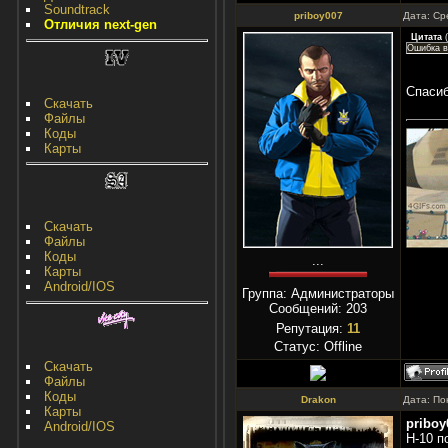
Soundtrack
priboy007
Дата: Ср
Отличия next-gen
Цитата
(
Ошибка в 
Спасиб
Скачать
Файлы
Коды
Карты
Скачать
Файлы
Коды
...
Карты
Android/IOS
Группа: Администраторы
Сообщений:
203
Репутация:
11
Статус:
Offline
Скачать
Файлы
Коды
Drakon
Дата: По
Карты
priboy
Android/IOS
Н-10 п