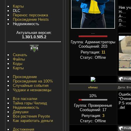
Карты
Ник уч
DLC
Н-...
Перенос персонажа
А-...
Прохождение Heists
П-...
Недвижимость
Л-...
...
Актуальная версия:
1.30/1.0.505.2
Группа: Администраторы
Сообщений:
203
Репутация:
11
Скачать
Статус:
Offline
Файлы
Коды
Карты
Прохождение
Прохождение на 100%
Случайные события
efonaz
Дата: Вт
Чудаки и незнакомцы
Ошибка
10%
"Очени
Все пасхалки
P.S из
Тайна горы Чилиад
Группа: Проверенные
.del
Недвижимость
Сообщений:
17
Девушки
Репутация:
3
Все растения Peyote
Как заработать деньги
Статус:
Offline
Достижения