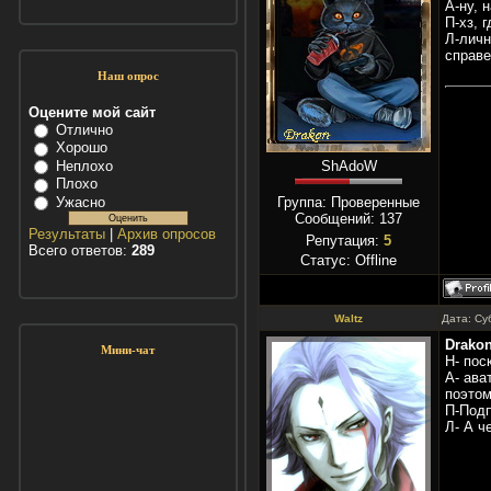
А-ну, 
П-хз, 
Л-личн
справе
Наш опрос
Оцените мой сайт
Отлично
Хорошо
Неплохо
ShAdoW
Плохо
Ужасно
Группа: Проверенные
Сообщений:
137
Результаты
|
Архив опросов
Репутация:
5
Всего ответов:
289
Статус:
Offline
Waltz
Дата: Су
Drako
Мини-чат
Н- пос
А- ава
поэтом
П-Подп
Л- А ч