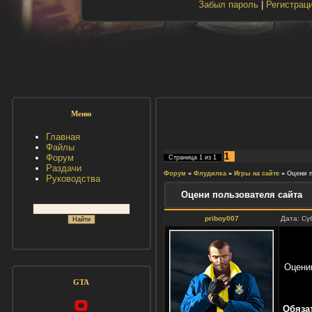
Забыл пароль
|
Регистрац
Меню
Главная
Файлы
1
Форум
Страница
1
из
1
Раздачи
Форум
»
Флудилка
»
Игры на сайте
»
Оцени п
Руководства
Оцени пользователя сайта
priboy007
Дата: Су
Оценив
GTA
Обяза