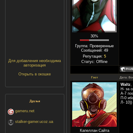
30%
Группа: Проверенные
Сообщений:
49
Репутация:
5
Для добавления необходима
Статус:
Offline
авторизация
Открыть в окошке
Гост
Дата: Во
Waltz
,
Н- за 
А-7 по
П-0 ибо
Друзья
Л- 10))
gameru.net
stalker-gamer.ucoz.ua
Капеллан Сайта