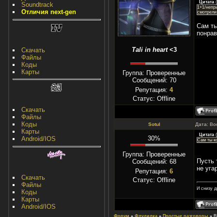
Цитата
(
Soundtrack
1+1/непр
Отличия next-gen
смотрели,
Сам ты
понрав
Tali in heart
<3
Скачать
Файлы
Коды
Карты
Группа: Проверенные
Сообщений:
70
Репутация:
4
Статус:
Offline
Скачать
Файлы
Коды
Sotul
Дата: Во
Карты
Цитата
(
30%
Android/IOS
Сам ты к
Группа: Проверенные
Пусть 
Сообщений:
68
не уга
Репутация:
6
Скачать
Статус:
Offline
Файлы
И снизу д
Коды
Карты
Android/IOS
Форум
»
Флудилка
»
Простые разговоры
»
В