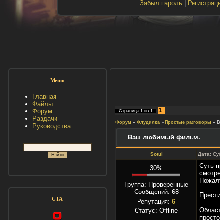
Забыл пароль
|
Регистрац
Меню
Главная
Файлы
1
Форум
Страница
1
из
1
Раздачи
Форум
»
Флудилка
»
Простые разговоры
»
В
Руководства
Ваш любимый фильм.
Sotul
Дата: Су
Суть п
30%
смотре
Пожалу
Группа: Проверенные
Сообщений:
68
Прести
GTA
Репутация:
6
Област
Статус:
Offline
просто