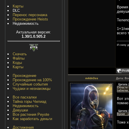
Карты
Время 
DLC
девушк
Перенос персонажа
Прохождение Heists
Телепо
Недвижимость
1+1/не
Актуальная версия:
всего 
1.30/1.0.505.2
И снизу д
Скачать
Файлы
Коды
Карты
Прохождение
m4dn3ss
Дата: Во
Прохождение на 100%
Случайные события
Цитата
(
Области 
Чудаки и незнакомцы
таблетки
Все пасхалки
Вот эт
Тайна горы Чилиад
помню 
Недвижимость
Девушки
Цитата
(
Все растения Peyote
Время - н
Как заработать деньги
Тоже х
Достижения