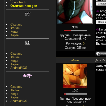
Soundtrack
Отличия next-gen
3)
Teng
жанре.
слез, 
Скачать
30%
Файлы
4)
Так 
Коды
сантим
Карты
Группа: Проверенные
надолг
Сообщений:
49
игры. 
Репутация:
5
Вы сам
Статус:
Offline
Скачать
Файлы
Коды
efonaz
Дата: Пя
Карты
Хоть м
Android/IOS
когда 
Скачать
Файлы
10%
Коды
Карты
Группа: Проверенные
Android/IOS
Сообщений:
17