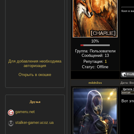
Кооп в в
10%
Группа: Пользователи
Сообщений:
13
Для добавления необходима
Репутация:
1
авторизация
Статус:
Offline
Открыть в окошке
m4dn3ss
Дата: Во
Цитата
(
хентая
Вот эт
Друзья
gameru.net
stalker-gamer.ucoz.ua