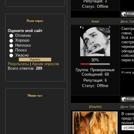
Репутация:
3
Статус:
Offline
Наш опрос
Sotul
Дата: Су
Смотре
Оцените мой сайт
говно,
Отлично
Всё эт
Хорошо
смотре
Неплохо
чернов
Плохо
облада
Ужасно
собсно
30%
пересм
Результаты
|
Архив опросов
Всего ответов:
289
Группа: Проверенные
И снизу д
Сообщений:
68
Репутация:
6
Статус:
Offline
Мини-чат
[Charlie]
Дата: Су
В связ
предст
полног