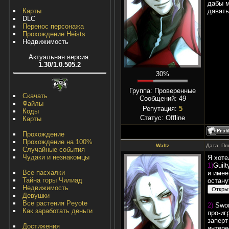
дабы м
Карты
давать
DLC
Перенос персонажа
Прохождение Heists
Недвижимость
Актуальная версия:
1.30/1.0.505.2
30%
Группа: Проверенные
Скачать
Сообщений:
49
Файлы
Репутация:
5
Коды
Статус:
Offline
Карты
Прохождение
Прохождение на 100%
Waltz
Дата: Пя
Случайные события
Чудаки и незнакомцы
Я хоте
1)
Guil
Все пасхалки
и имее
Тайна горы Чилиад
остану
Недвижимость
Девушки
Все растения Peyote
2)
Swor
Как заработать деньги
про-иг
заперт
Достижения
интере