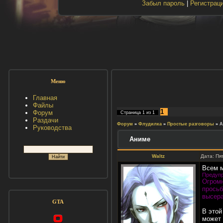
Забыл пароль
|
Регистрац
Меню
Главная
Файлы
1
Форум
Страница
1
из
1
Раздачи
Форум
»
Флудилка
»
Простые разговоры
»
А
Руководства
Аниме
Waltz
Дата: Пя
Всем м
Предупр
Огромн
просьб
высер
GTA
В этой
может 