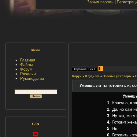
Забыл пароль
|
Регистрац
Меню
Главная
Файлы
1
Форум
Страница
1
из
1
Раздачи
Форум
»
Флудилка
»
Простые разговоры
»
У
Руководства
Умеешь ли ты готовить и, с
Умеешь
1
.
Конечно, а ж
2
.
Да, но сам н
3
.
Ну так, могу
4
.
Готовит жена
GTA
5
.
Нет.
6
.
Готовить - э