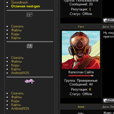
Группа: Пользователи
Soundtrack
Сообщений:
20
Отличия next-gen
Репутация:
1
Статус:
Offline
Скачать
Гост
Дата: Че
Файлы
Ну ког
Коды
пригот
Карты
Скачать
Файлы
Коды
Карты
Капеллан Сайта
Android/IOS
Группа: Проверенные
Сообщений:
44
Репутация:
8
Скачать
Статус:
Offline
Файлы
Коды
Карты
Sotul
Дата: Пя
Android/IOS
Живу о