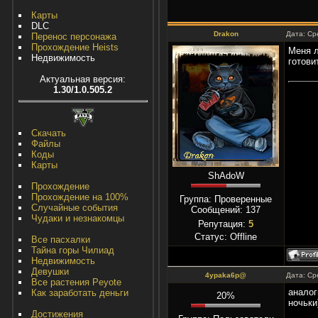
Карты
DLC
Drakon
Дата: Ср
Перенос персонажа
Прохождение Heists
Меня л
Недвижимость
готови
Актуальная версия:
1.30/1.0.505.2
Скачать
Файлы
Коды
Карты
ShAdoW
Прохождение
Прохождение на 100%
Группа: Проверенные
Случайные события
Сообщений:
137
Чудаки и незнакомцы
Репутация:
5
Статус:
Offline
Все пасхалки
Тайна горы Чилиад
Недвижимость
Девушки
4ypaka6p@
Дата: Ср
Все растения Peyote
аналог
Как заработать деньги
20%
ночьки
Достижения