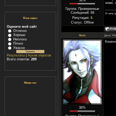
30%
знаю, 
Группа: Проверенные
Сообщений:
68
И снизу д
Репутация:
6
Наш опрос
Статус:
Offline
Оцените мой сайт
Отлично
Хорошо
Waltz
Дата: Пя
Неплохо
Конечн
Плохо
Ужасно
Результаты
|
Архив опросов
Всего ответов:
289
Мини-чат
30%