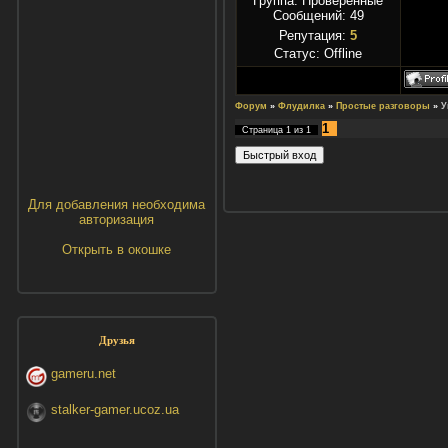
Группа: Проверенные
Сообщений:
49
Репутация:
5
Статус:
Offline
Форум
»
Флудилка
»
Простые разговоры
»
У
1
Страница
1
из
1
Для добавления необходима
авторизация
Открыть в окошке
Друзья
gameru.net
stalker-gamer.ucoz.ua