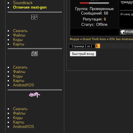
триаду
Soundtrack
Отличия next-gen
Группа: Проверенные
Сообщений:
68
И снизу д
Репутация:
6
Статус:
Offline
Скачать
Файлы
Коды
Форум
»
Grand Theft Auto
»
GTA San Andreas
Карты
1
Страница
1
из
1
Скачать
Файлы
Коды
Карты
Android/IOS
Скачать
Файлы
Коды
Карты
Android/IOS