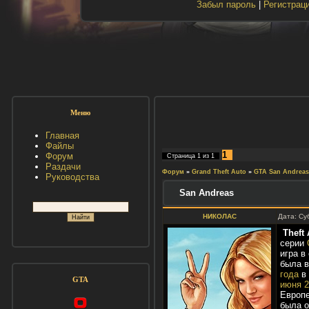
Забыл пароль
|
Регистрац
Меню
Главная
Файлы
1
Форум
Страница
1
из
1
Раздачи
Форум
»
Grand Theft Auto
»
GTA San Andreas
Руководства
San Andreas
НИКОЛАС
Дата: Су
Theft 
серии
игра в
была 
года
в
GTA
июня
2
Европе
была о