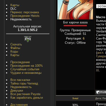
Карты
DLC
Перенос персонажа
Прохождение Heists
Место
Недвижимость
Вымышл
Бог карочи азаза
части
Актуальная версия:
окруж
1.30/1.0.505.2
Группа: Проверенные
Verdan
Сообщений:
51
Сантос
Репутация:
6
Сан-Фи
гору Ч
Статус:
Offline
Скачать
разли
Файлы
округа
Коды
(
англ.
Карты
Гувера
военну
Прохождение
других
Прохождение на 100%
почти 
Случайные события
III
.
Чудаки и незнакомцы
Все пасхалки
Тайна горы Чилиад
Недвижимость
Девушки
Все растения Peyote
Как заработать деньги
Sotul
Дата: По
Проход
Достижения
30%