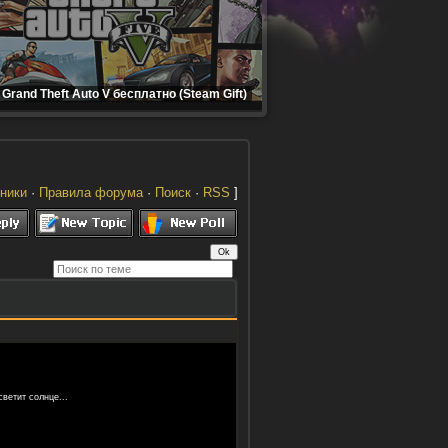
Grand Theft Auto V бесплатно (Steam Gift)
ники
·
Правила форума
·
Поиск
·
RSS
]
светит солнце...