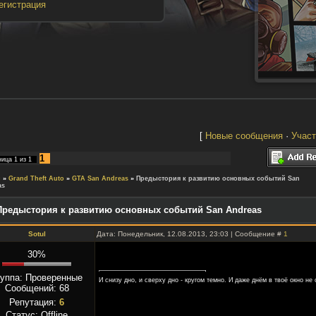
егистрация
[
Новые сообщения
·
Участ
1
ница
1
из
1
м
»
Grand Theft Auto
»
GTA San Andreas
»
Предыстория к развитию основных событий San
as
Предыстория к развитию основных событий San Andreas
Sotul
Дата: Понедельник, 12.08.2013, 23:03 | Сообщение #
1
30%
руппа: Проверенные
И снизу дно, и сверху дно - кругом темно. И даже днём в твоё окно не 
Сообщений:
68
Репутация:
6
Статус:
Offline