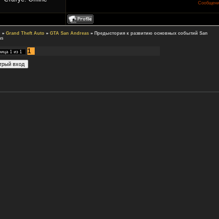
Сообщени
м
»
Grand Theft Auto
»
GTA San Andreas
»
Предыстория к развитию основных событий San
as
1
ница
1
из
1