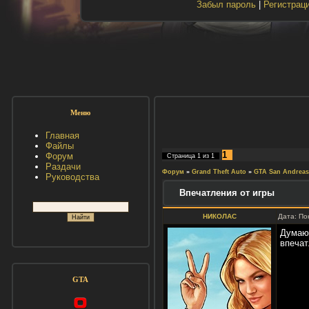
Забыл пароль
|
Регистрац
Меню
Главная
Файлы
1
Форум
Страница
1
из
1
Раздачи
Форум
»
Grand Theft Auto
»
GTA San Andreas
Руководства
Впечатления от игры
НИКОЛАС
Дата: По
Думаю 
впечат
GTA