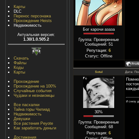
Карты
DLC
Перенос персонажа
Прохождение Heists
Недвижимость
Бог карочи азаза
Актуальная версия:
1.30/1.0.505.2
Группа: Проверенные
Сообщений:
51
Репутация:
6
Статус:
Offline
Скачать
Файлы
Коды
Карты
Sotul
Дата: По
Помню 
Прохождение
постоя
Прохождение на 100%
каждый
Случайные события
Чудаки и незнакомцы
И снизу д
Все пасхалки
Тайна горы Чилиад
30%
Недвижимость
Девушки
Группа: Проверенные
Все растения Peyote
Сообщений:
68
Как заработать деньги
Репутация:
6
Достижения
Статус:
Offline