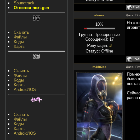
Soundtrack
Отличия next-gen
efonaz
Дата: По
На это
10%
играют
Скачать
Группа: Проверенные
Файлы
Сообщений:
17
Коды
Репутация:
3
Карты
Статус:
Offline
m4dn3ss
Дата: Пя
Скачать
Помню,
Файлы
было в
Коды
постав
Карты
Android/IOS
Сейчас
равно 
Скачать
Файлы
Коды
Карты
Android/IOS