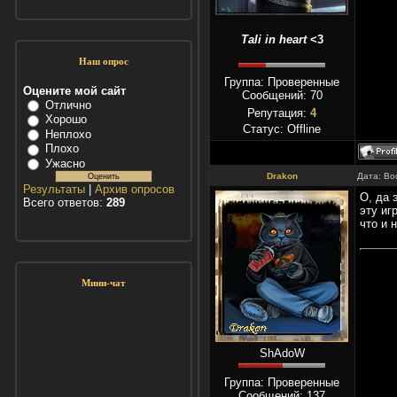
Tali in heart
<3
Наш опрос
Группа: Проверенные
Оцените мой сайт
Сообщений:
70
Отлично
Репутация:
4
Хорошо
Статус:
Offline
Неплохо
Плохо
Ужасно
Drakon
Дата: Во
Результаты
|
Архив опросов
О, да 
Всего ответов:
289
эту иг
что и 
Мини-чат
ShAdoW
Группа: Проверенные
Сообщений:
137