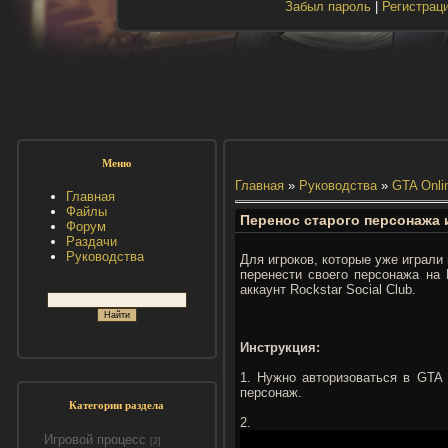
Забыл пароль
|
Регистрац
Меню
Главная
»
Руководства
»
GTA Onli
Главная
Файлы
Перенос старого персонажа и
Форум
Раздачи
Руководства
Для игроков, которые уже играли
перенести своего персонажа на 
аккаунт Rockstar Social Club.
Инструкция:
1. Нужно авторизоваться в GTA 
персонаж.
Категории раздела
2.
Игровой процесс
[2]