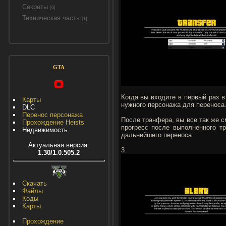
Секреты
[0]
Техническая часть
[1]
GTA
Когда вы входите в первый раз 
Карты
нужного персонажа для переноса
DLC
Перенос персонажа
После транфера, вы все так же с
Прохождение Heists
прогресс после выполненного т
Недвижимость
дальнейшего переноса.
Актуальная версия:
3.
1.30/1.0.505.2
Скачать
Файлы
Коды
Карты
Прохождение