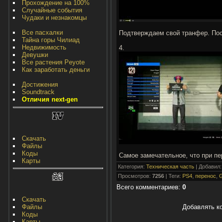
Прохождение на 100%
Случайные события
Чудаки и незнакомцы
Все пасхалки
Подтверждаем свой транфер. Пос
Тайна горы Чилиад
Недвижимость
4.
Девушки
Все растения Peyote
Как заработать деньги
Достижения
Soundtrack
Отличия next-gen
Скачать
Файлы
Коды
Самое замечательное, что при пе
Карты
Категория
:
Техническая часть
|
Добавил
Просмотров
:
7256
|
Теги
:
PS4
,
перенос
,
G
Всего комментариев
:
0
Скачать
Файлы
Добавлять к
Коды
Карты