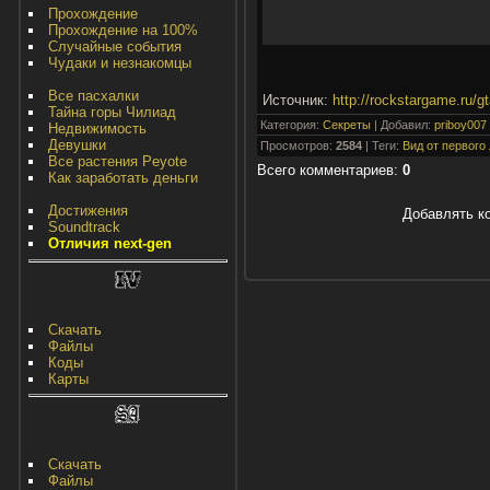
Прохождение
Прохождение на 100%
Случайные события
Чудаки и незнакомцы
Все пасхалки
Источник
:
http://rockstargame.ru/gt
Тайна горы Чилиад
Категория
:
Секреты
|
Добавил
:
priboy007
Недвижимость
Девушки
Просмотров
:
2584
|
Теги
:
Вид от первого
Все растения Peyote
Всего комментариев
:
0
Как заработать деньги
Достижения
Добавлять к
Soundtrack
Отличия next-gen
Скачать
Файлы
Коды
Карты
Скачать
Файлы