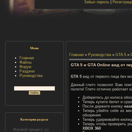
Забыл пароль
|
Регистрац
Меню
Главная
»
Руководства
»
GTA 5
»
Главная
Файлы
GTA 5 и GTA Online вид от п
Форум
Раздачи
Руководства
GTA 5
вид от первого лица без м
Данный глитч позволит Вам пои
полете! Глитч отлично работает к
Доберитесь до колеса обоз
Теперь купите билет и сраз
После держите кнопку
наз
Теперь убейте себя из ме
обозрения
Теперь удерживайте кнопк
Категории раздела
Теперь чтобы проверить ра
XBOX 360
Игровой процесс
[11]