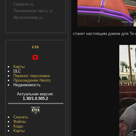
Секреты
[6]
Техническая часть
[4]
Мультиплеер
[3]
станет настоящим домом для Ти 
GTA
Карты
DLC
Перенос персонажа
Прохождение Heists
Недвижимость
Актуальная версия:
1.30/1.0.505.2
Скачать
Файлы
Коды
Карты