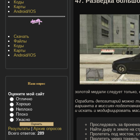
47. Разведка большо
Коды
Карты
Android/IOS
Скачать
Файлы
Коды
Карты
Android/IOS
Наш опрос
золотой медали следует только, 
Оцените мой сайт
Отлично
Ограбить депозитарий можно та
Хорошо
варианта в миссиях-подготовках
Неплохо
и искать и модифицировать масл
Плохо
Ужасно
Проследовать за бронема
Результаты
|
Архив опросов
Найти дыру в земле на ст
Всего ответов:
289
Пролететь под мостом, с
Пролететь через тоннель