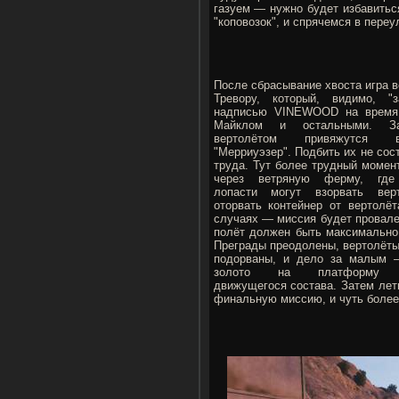
газуем — нужно будет избавитьс
"коповозок", и спрячемся в переул
После сбрасывание хвоста игра в
Тревору, который, видимо, "
надписью VINEWOOD на время 
Майклом и остальными. З
вертолётом привяжутся ви
"Мерриуэзер". Подбить их не сос
труда. Тут более трудный момен
через ветряную ферму, где
лопасти могут взорвать вер
оторвать контейнер от вертолёт
случаях — миссия будет провале
полёт должен быть максимально 
Преграды преодолены, вертолёты
подорваны, и дело за малым 
золото на платформу м
движущегося состава. Затем лет
финальную миссию, и чуть более 