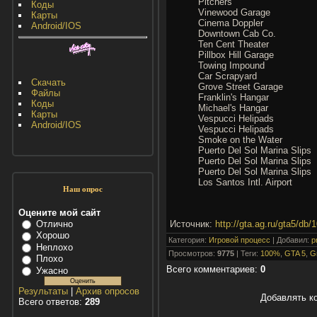
Pitchers
Коды
Vinewood Garage
Карты
Cinema Doppler
Android/IOS
Downtown Cab Co.
Ten Cent Theater
Pillbox Hill Garage
Towing Impound
Car Scrapyard
Скачать
Grove Street Garage
Файлы
Franklin's Hangar
Коды
Michael's Hangar
Карты
Vespucci Helipads
Android/IOS
Vespucci Helipads
Smoke on the Water
Puerto Del Sol Marina Slips
Puerto Del Sol Marina Slips
Puerto Del Sol Marina Slips
Los Santos Intl. Airport
Наш опрос
Оцените мой сайт
Источник
:
http://gta.ag.ru/gta5/db/1
Отлично
Хорошо
Категория
:
Игровой процесс
|
Добавил
:
p
Неплохо
Просмотров
:
9775
|
Теги
:
100%
,
GTA 5
,
Gr
Плохо
Всего комментариев
:
0
Ужасно
Результаты
|
Архив опросов
Добавлять к
Всего ответов:
289