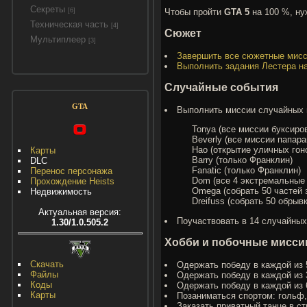
Секреты
Чтобы пройти
GTA 5
на 100 %, ну
[6]
Техническая часть
[4]
Сюжет
Мультиплеер
[3]
Завершить все сюжетные мис
Выполнить задания Лестера на
Случайные события
GTA
Выполнить миссии случайных 
Tonya (все миссии буксиро
Beverly (все миссии папара
Hao (открытие уличных гон
Карты
Barry (только Франклин)
DLC
Fanatic (только Франклин)
Перенос персонажа
Dom (все 4 экстремальные
Прохождение Heists
Omega (собрать 50 частей 
Недвижимость
Dreifuss (собрать 50 обрыв
Актуальная версия:
Поучаствовать в 14 случайных
1.30/1.0.505.2
Хобби и побочные мисси
Скачать
Одержать победу в каждой из 
Файлы
Одержать победу в каждой из 
Коды
Одержать победу в каждой из 
Карты
Позаниматься спортом: гольф, 
Заказать приватный танце в ст