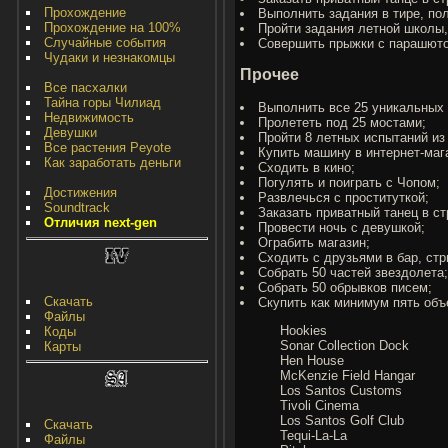
Прохождение
Выполнить задания в тире, по
Прохождение на 100%
Пройти задания летной школы,
Случайные события
Совершить прыжки с парашют
Чудаки и незнакомцы
Прочее
Все пасхалки
Тайна горы Чилиад
Выполнить все 25 уникальных
Недвижимость
Пролететь под 25 мостами;
Девушки
Пройти 8 летных испытаний из 
Все растения Peyote
Купить машину в интернет-маг
Как заработать деньги
Сходить в кино;
Погулять и поиграть с Чопом;
Достижения
Развлечься с проституткой;
Soundtrack
Заказать приватный танец в ст
Отличия next-gen
Провести ночь с девушкой;
Ограбить магазин;
Сходить с друзьями в бар, стри
Собрать 50 частей звездолета;
Собрать 50 обрывков писем;
Скачать
Скупить как минимум пять объ
Файлы
Hookies
Коды
Sonar Collection Dock
Карты
Hen House
McKenzie Field Hangar
Los Santos Customs
Tivoli Cinema
Los Santos Golf Club
Скачать
Tequi-La-La
Файлы