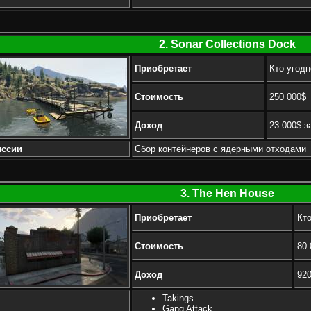
2. Sonar Collections Dock
Приобретает
Кто угодн
Стоимость
250 000$
Доход
23 000$ з
ссии
Сбор контейнеров с ядерными отходами
3. The Hen House
Приобретает
Кто
Стоимость
80 
Доход
92
Takings
Gang Attack