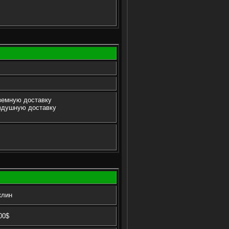
аземную доставку
оздушную доставку
клин
00$