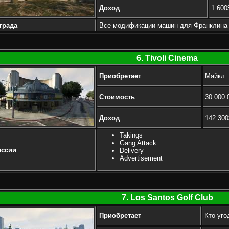
Доход
1 600
града
Все модификации машин для Франклина
6. Tivoli Cinema
Приобретает
Майкл
Стоимость
30 000 
Доход
142 300
Takings
Gang Attack
ссии
Delivery
Advertisement
7. Los Santos Golf Club
Приобретает
Кто уго