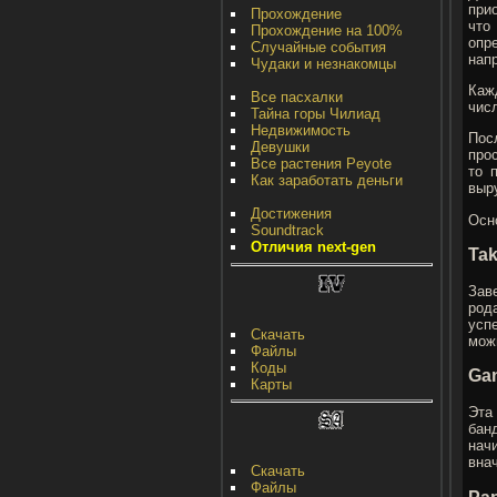
при
Прохождение
что
Прохождение на 100%
опр
Случайные события
напр
Чудаки и незнакомцы
Каж
Все пасхалки
чис
Тайна горы Чилиад
Недвижимость
Пос
Девушки
про
Все растения Peyote
то 
Как заработать деньги
выр
Достижения
Осн
Soundtrack
Отличия next-gen
Tak
Заве
род
усп
Скачать
можн
Файлы
Коды
Gan
Карты
Эта
бан
начи
вна
Скачать
Файлы