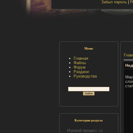
Забыл пароль
|
Р
Меню
Глав
Главная
Файлы
Нед
Форум
Раздачи
Руководства
Ми
сло
стат
Категории раздела
Игровой процесс
[11]