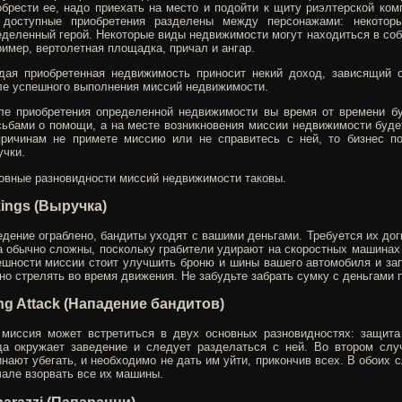
обрести ее, надо приехать на место и подойти к щиту риэлтерской ко
 доступные приобретения разделены между персонажами: некотор
еделенный герой. Некоторые виды недвижимости могут находиться в собс
имер, вертолетная площадка, причал и ангар.
дая приобретенная недвижимость приносит некий доход, зависящий 
ле успешного выполнения миссий недвижимости.
ле приобретения определенной недвижимости вы время от времени бу
сьбами о помощи, а на месте возникновения миссии недвижимости будет
причинам не примете миссию или не справитесь с ней, то бизнес п
учки.
овные разновидности миссий недвижимости таковы.
ings (Выручка)
дение ограблено, бандиты уходят с вашими деньгами. Требуется их дог
а обычно сложны, поскольку грабители удирают на скоростных машинах
ешности миссии стоит улучшить броню и шины вашего автомобиля и зап
о стрелять во время движения. Не забудьте забрать сумку с деньгами п
g Attack (Нападение бандитов)
 миссия может встретиться в двух основных разновидностях: защита
да окружает заведение и следует разделаться с ней. Во втором слу
нают убегать, и необходимо не дать им уйти, прикончив всех. В обоих 
чале взорвать все их машины.