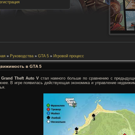
егистрация
ная
»
Руководства
»
GTA 5
»
Игровой процесс
вижимость в GTA 5
р
Grand Theft Auto V
стал намного больше по сравнению с предыдущим
жнее. В игре появилась действующая экономика и управление недвижи
ья.