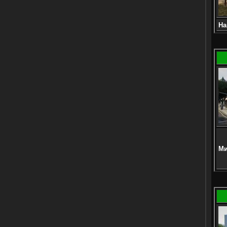
На
Ми