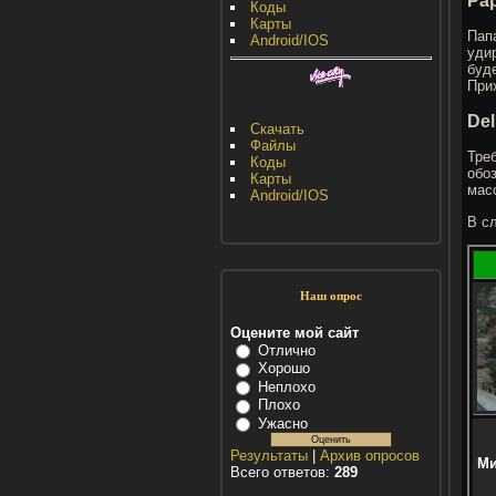
Pap
Коды
Карты
Пап
Android/IOS
уди
буд
При
Del
Скачать
Файлы
Тре
Коды
обо
Карты
мас
Android/IOS
В сл
Наш опрос
Оцените мой сайт
Отлично
Хорошо
Неплохо
Плохо
Ужасно
Результаты
|
Архив опросов
Ми
Всего ответов:
289