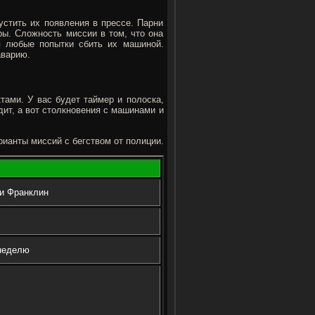
стить их появления в прессе. Парни
ры. Сложность миссии в том, что она
я любые попытки сбить их машиной.
аварию.
тами. У вас будет таймер и полоска,
ит, а вот столкновения с машинами и
рианты миссий с бегством от полиции.
и Франклин
 неделю