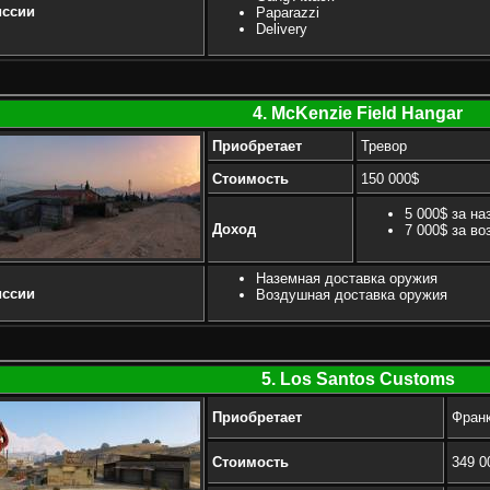
ссии
Paparazzi
Delivery
4. McKenzie Field Hangar
Приобретает
Тревор
Стоимость
150 000$
5 000$ за н
Доход
7 000$ за в
Наземная доставка оружия
ссии
Воздушная доставка оружия
5. Los Santos Customs
Приобретает
Фран
Стоимость
349 0