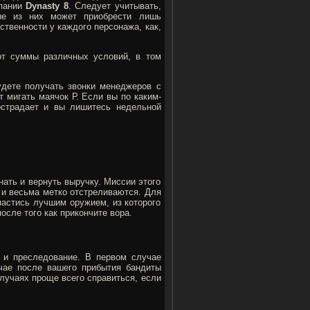
мпании
Dynasty 8
. Следует учитывать,
ые из них может приобрести лишь
твенности у каждого персонажа, как,
от суммы различных условий, в том
дете получать звонки менеджеров с
 мигать маячок Р. Если вы по каким-
острадает и вы лишитесь недельной
нать и вернуть выручку. Миссии этого
 и весьма метко отстреливаются. Для
астись лучшим оружием, из которого
осле того как прикончите вора.
 и преследование. В первом случае
чае после вашего прибытия бандиты
случаях проще всего справиться, если