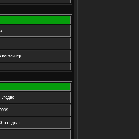
о
а контейнер
 угодно
000$
0$ в неделю