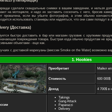
arazzi (Папарацци)
арацци сделали скандальные снимки в вашем заведении, и нельзя допу
рают на мотоцикле, и надо их заставить соскочить с него, бросив каме
ет провалена, если вы убьете фотографов, а этим обычно кончаютс
ходится использовать станнеры или надеяться, что они сами попадут в 
ivery (Доставка)
буется быстро доставить в бар или магазин грузовик с хрупкими продук
значающая повреждения товара. Быстрая езда обычно продуктам не вред
сивными объектами - еще как.
учаях с доставкой марихуаны (миссии Smoke on the Water) возможно ва
1. Hookies
Приобретает
Майкл ил
Стоимость
600 000$
Доход
4 700$ в
Takings
Gang Attack
ссии
Paparazzi
Delivery