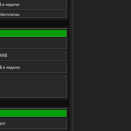
$ в неделю
 бесплатны
000$
$ в неделю
дно