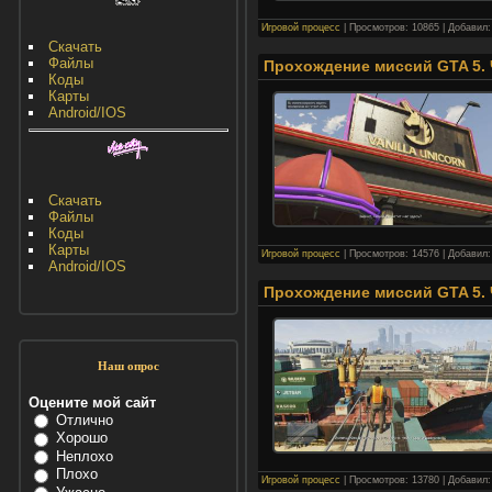
Игровой процесс
|
Просмотров:
10865
|
Добавил:
Скачать
Файлы
Прохождение миссий GTA 5. Ч
Коды
Карты
Android/IOS
Скачать
Файлы
Коды
Карты
Игровой процесс
|
Просмотров:
14576
|
Добавил:
Android/IOS
Прохождение миссий GTA 5. Ч
Наш опрос
Оцените мой сайт
Отлично
Хорошо
Неплохо
Плохо
Игровой процесс
|
Просмотров:
13780
|
Добавил: