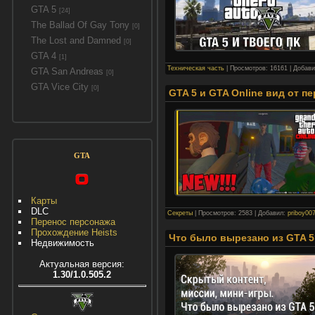
GTA 5
[24]
The Ballad Of Gay Tony
[0]
The Lost and Damned
[0]
GTA 4
[1]
Техническая часть
|
Просмотров:
16161
|
Добави
GTA San Andreas
[0]
GTA Vice City
[0]
GTA 5 и GTA Online вид от п
GTA
Карты
DLC
Секреты
|
Просмотров:
2583
|
Добавил:
priboy00
Перенос персонажа
Прохождение Heists
Что было вырезано из GTA 5
Недвижимость
Актуальная версия:
1.30/1.0.505.2