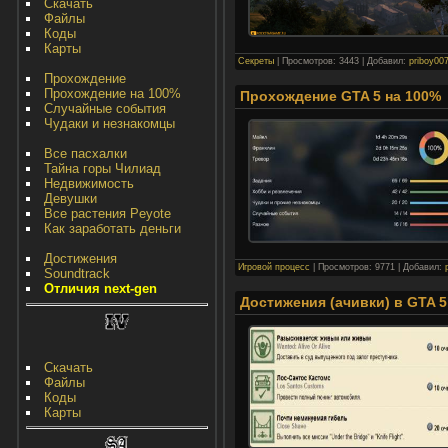
Скачать
Файлы
Коды
Карты
Секреты
|
Просмотров:
3443
|
Добавил:
priboy00
Прохождение
Прохождение на 100%
Прохождение GTA 5 на 100%
Случайные события
Чудаки и незнакомцы
Все пасхалки
Тайна горы Чилиад
Недвижимость
Девушки
Все растения Peyote
Как заработать деньги
Достижения
Игровой процесс
|
Просмотров:
9771
|
Добавил:
Soundtrack
Отличия next-gen
Достижения (ачивки) в GTA 5
Скачать
Файлы
Коды
Карты