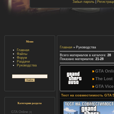
Забыл пароль
|
Регистрац
Меню
Главная
»
Руководства
Главная
Файлы
Всего материалов в каталоге
:
28
Форум
Показано материалов
:
21-28
Раздачи
Руководства
GTA Onli
The Lost
GTA Vice
Тест на совместимость GTA 5
Категории раздела
GTA Online
[3]