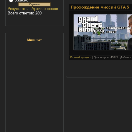
Ужасно
Прохождение миссий GTA 5
Результаты
|
Архив опросов
Всего ответов:
289
Мини-чат
Игровой процесс
|
Просмотров:
43845
|
Добавил: