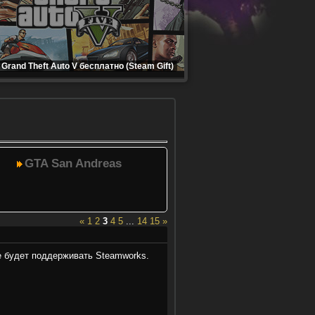
Grand Theft Auto V бесплатно (Steam Gift)
GTA San Andreas
«
1
2
3
4
5
...
14
15
»
не будет поддерживать Steamworks.