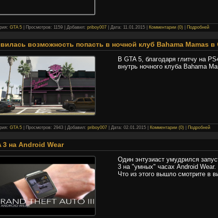
ория:
GTA 5
| Просмотров: 1159 | Добавил:
priboy007
| Дата:
11.01.2015
|
Комментарии (0)
|
Подробней
вилась возможность попасть в ночной клуб Bahama Mamas в 
В GTA 5, благодаря глитчу на PS
внутрь ночного клуба Bahama Ma
ория:
GTA 5
| Просмотров: 2943 | Добавил:
priboy007
| Дата:
02.01.2015
|
Комментарии (0)
|
Подробней
 3 на Android Wear
Один энтузиаст умудрился запуст
3 на "умных" часах Android Wear.
Что из этого вышло смотрите в в