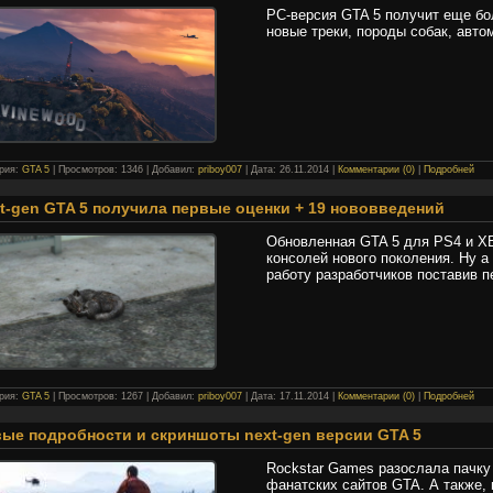
PC-версия GTA 5 получит еще бол
новые треки, породы собак, автом
ория:
GTA 5
| Просмотров: 1346 | Добавил:
priboy007
| Дата:
26.11.2014
|
Комментарии (0)
|
Подробней
t-gen GTA 5 получила первые оценки + 19 нововведений
Обновленная GTA 5 для PS4 и X
консолей нового поколения. Ну а
работу разработчиков поставив п
ория:
GTA 5
| Просмотров: 1267 | Добавил:
priboy007
| Дата:
17.11.2014
|
Комментарии (0)
|
Подробней
ые подробности и скриншоты next-gen версии GTA 5
Rockstar Games разослала пачку
фанатских сайтов GTA. А также, 