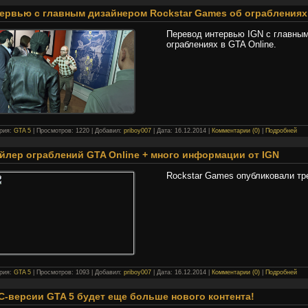
ервью с главным дизайнером Rockstar Games об ограблениях 
Перевод интервью IGN с главным
ограблениях в GTA Online.
ория:
GTA 5
| Просмотров: 1220 | Добавил:
priboy007
| Дата:
16.12.2014
|
Комментарии (0)
|
Подробней
йлер ограблений GTA Online + много информации от IGN
Rockstar Games опубликовали тре
ория:
GTA 5
| Просмотров: 1093 | Добавил:
priboy007
| Дата:
16.12.2014
|
Комментарии (0)
|
Подробней
C-версии GTA 5 будет еще больше нового контента!