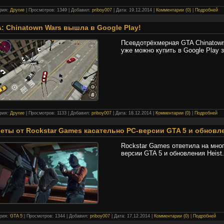
ория:
Другие
| Просмотров: 1349 | Добавил:
priboy007
| Дата:
19.12.2014
|
Комментарии (0)
|
Подробней
: Chinatown Wars вышла в Google Play!
Псевдотрёхмерная GTA Chinatown
уже можно купить в Google Play з
ория:
Другие
| Просмотров: 1133 | Добавил:
priboy007
| Дата:
18.12.2014
|
Комментарии (0)
|
Подробней
еты от Rockstar Games касательно PC-версии GTA 5 и обновле
Rockstar Games ответила на мног
версии GTA 5 и обновления Heist.
ория:
GTA 5
| Просмотров: 1344 | Добавил:
priboy007
| Дата:
17.12.2014
|
Комментарии (0)
|
Подробней