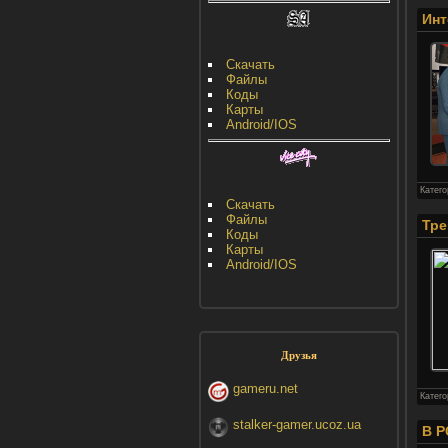
Инт
Скачать
Файлы
Коды
Карты
Android/IOS
Катег
Скачать
Файлы
Тре
Коды
Карты
Android/IOS
Друзья
gameru.net
Катег
stalker-gamer.ucoz.ua
В P