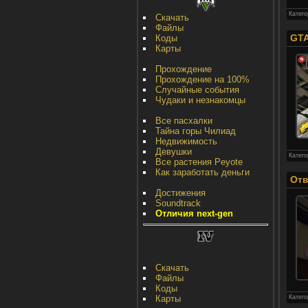
Катег
Скачать
Файлы
GTA
Коды
Карты
Прохождение
Прохождение на 100%
Случайные события
Чудаки и незнакомцы
Все пасхалки
Тайна горы Чилиад
Недвижимость
Девушки
Катег
Все растения Peyote
Как заработать деньги
Отв
Достижения
Soundtrack
Отличия next-gen
Скачать
Файлы
Коды
Карты
Катег