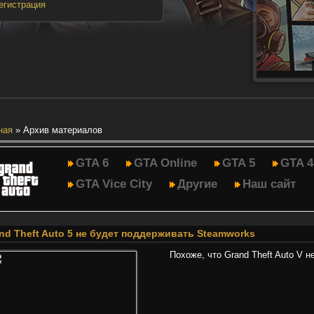
егистрация
ная
»
Архив материалов
GTA 6
GTA Online
GTA 5
GTA 4
GTA Vice City
Другие
Наш сайт
nd Theft Auto 5 не будет поддерживать Steamworks
Похоже, что Grand Theft Auto V 