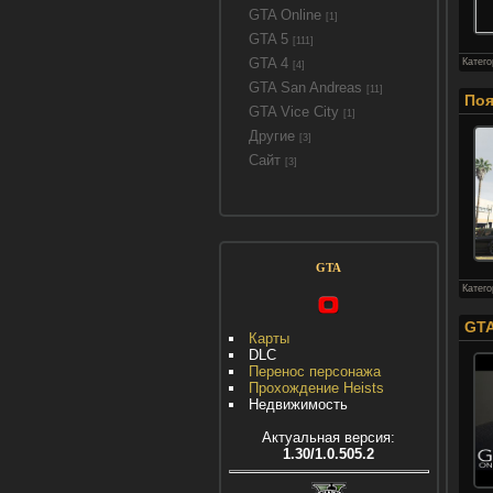
GTA Online
[1]
GTA 5
[111]
GTA 4
Катег
[4]
GTA San Andreas
[11]
Поя
GTA Vice City
[1]
Другие
[3]
Сайт
[3]
GTA
Катег
GTA
Карты
DLC
Перенос персонажа
Прохождение Heists
Недвижимость
Актуальная версия:
1.30/1.0.505.2